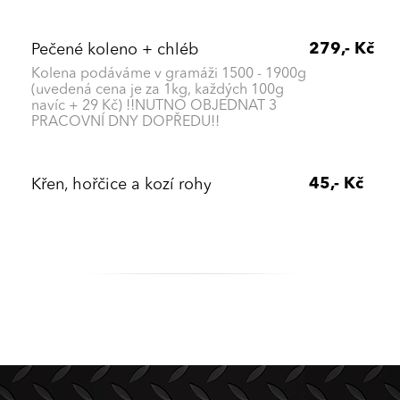
279,- Kč
Pečené koleno + chléb
Kolena podáváme v gramáži 1500 - 1900g
(uvedená cena je za 1kg, každých 100g
navíc + 29 Kč) !!NUTNO OBJEDNAT 3
PRACOVNÍ DNY DOPŘEDU!!
45,- Kč
Křen, hořčice a kozí rohy