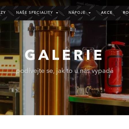
ZZY
NAŠE SPECIALITY
NÁPOJE
AKCE
RO
GALERIE
podívejte se, jak to u nás vypadá