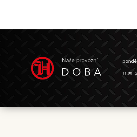
Naše provozní
ponděl
DOBA
11:00 - 